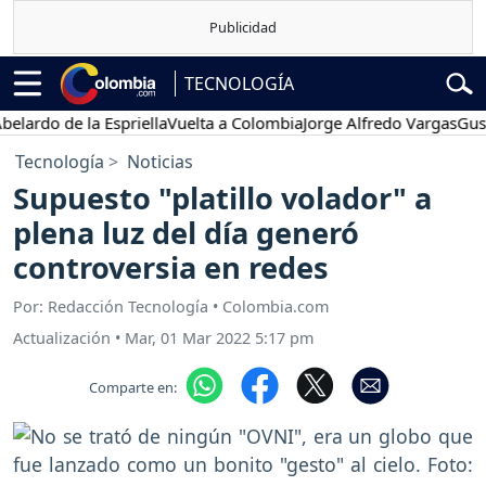
TECNOLOGÍA
do de la Espriella
Vuelta a Colombia
Jorge Alfredo Vargas
Gustavo 
Tecnología
Noticias
Supuesto "platillo volador" a
plena luz del día generó
controversia en redes
Por: Redacción Tecnología • Colombia.com
Actualización
•
Mar, 01 Mar 2022 5:17 pm
Comparte en: