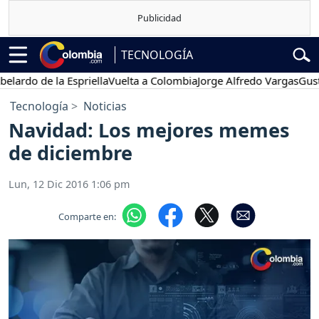
TECNOLOGÍA
do de la Espriella
Vuelta a Colombia
Jorge Alfredo Vargas
Gustavo 
Tecnología
Noticias
Navidad: Los mejores memes
de diciembre
Lun, 12 Dic 2016 1:06 pm
Comparte en: