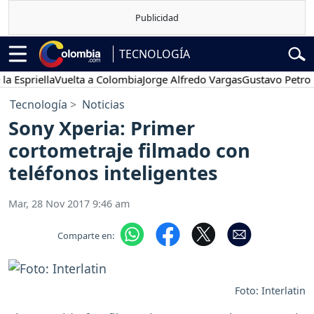
TECNOLOGÍA
riella
Vuelta a Colombia
Jorge Alfredo Vargas
Gustavo Petro
Pos
Tecnología
Noticias
Sony Xperia: Primer
cortometraje filmado con
teléfonos inteligentes
Mar, 28 Nov 2017 9:46 am
Comparte en:
Foto: Interlatin