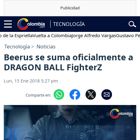
TECNOLOGÍA
 Espriella
Vuelta a Colombia
Jorge Alfredo Vargas
Gustavo Petro
Tecnología
Noticias
Beerus se suma oficialmente a
DRAGON BALL FighterZ
Lun, 15 Ene 2018 5:27 pm
Comparte en: