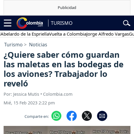
TURISMO
rdo de la Espriella
Vuelta a Colombia
Jorge Alfredo Vargas
Gustavo
Turismo
Noticias
¿Quiere saber cómo guardan
las maletas en las bodegas de
los aviones? Trabajador lo
reveló
Por: Jessica Mutis • Colombia.com
Mié, 15 Feb 2023 2:22 pm
Comparte en: