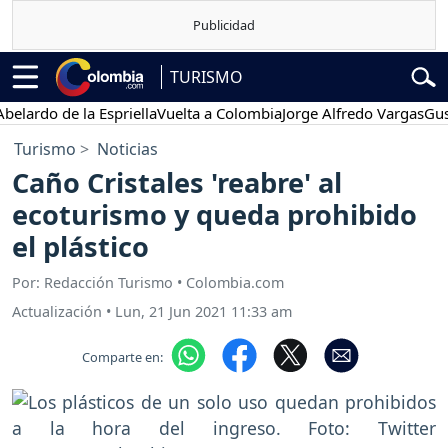
TURISMO
rdo de la Espriella
Vuelta a Colombia
Jorge Alfredo Vargas
Gustavo
Turismo
Noticias
Caño Cristales 'reabre' al
ecoturismo y queda prohibido
el plástico
Por: Redacción Turismo • Colombia.com
Actualización
•
Lun, 21 Jun 2021 11:33 am
Comparte en: