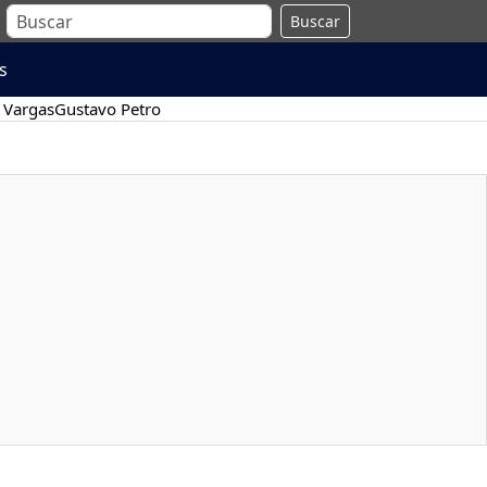
Buscar
s
 Vargas
Gustavo Petro