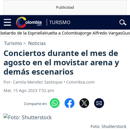
TURISMO
rdo de la Espriella
Vuelta a Colombia
Jorge Alfredo Vargas
Gustavo
Turismo
Noticias
Conciertos durante el mes de
agosto en el movistar arena y
demás escenarios
Por: Camila Mendez Sastoque • Colombia.com
Mar, 15 Ago 2023 7:52 pm
Comparte en:
Foto: Shutterstock