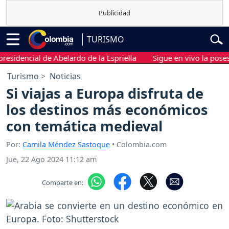
TURISMO
dencial de Abelardo de la Espriella
Sigue en vivo la posesión 
Turismo
Noticias
Si viajas a Europa disfruta de
los destinos más económicos
con temática medieval
Por:
Camila Méndez Sastoque
• Colombia.com
Jue, 22 Ago 2024 11:12 am
Comparte en: