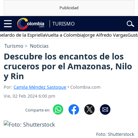
TURISMO
o de la Espriella
Vuelta a Colombia
Jorge Alfredo Vargas
Gustavo 
Turismo
Noticias
Descubre los encantos de los
cruceros por el Amazonas, Nilo
y Rin
Por:
Camila Méndez Sastoque
• Colombia.com
Vie, 02 Feb 2024 6:00 pm
Comparte en:
Foto: Shutterstock