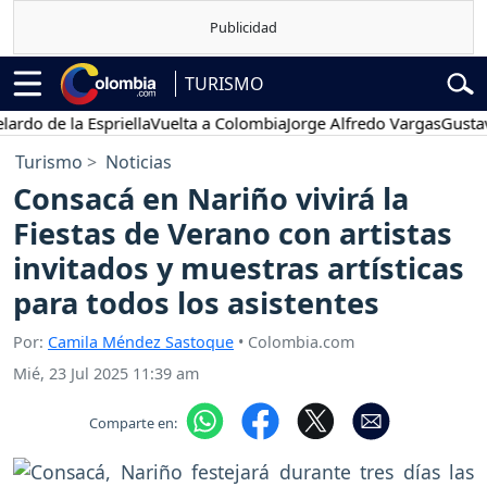
TURISMO
de la Espriella
Vuelta a Colombia
Jorge Alfredo Vargas
Gustavo Pet
Turismo
Noticias
Consacá en Nariño vivirá la
Fiestas de Verano con artistas
invitados y muestras artísticas
para todos los asistentes
Por:
Camila Méndez Sastoque
• Colombia.com
Mié, 23 Jul 2025 11:39 am
Comparte en: