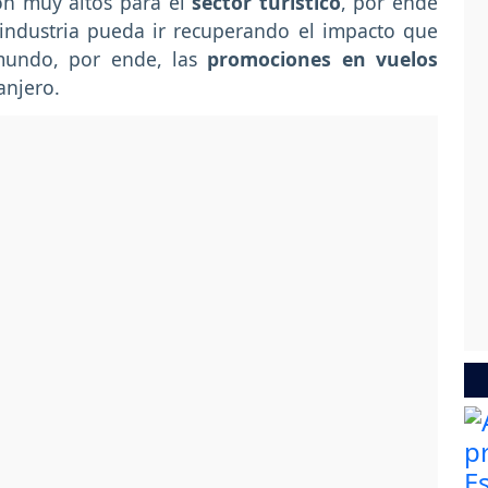
ron muy altos para el
sector turístico
, por ende
 industria pueda ir recuperando el impacto que
mundo, por ende, las
promociones en vuelos
anjero.