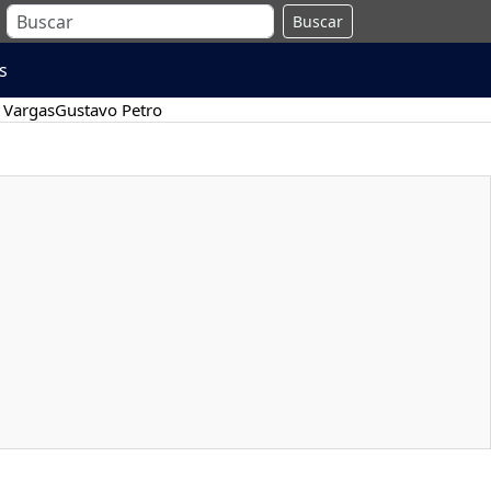
Buscar
s
 Vargas
Gustavo Petro