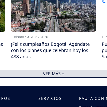
Turismo • AGO 6 / 2026
Tur
es
¡Feliz cumpleaños Bogotá! Agéndate
Pu
con los planes que celebran hoy los
pu
488 años
Sa
VER MÁS +
TROS
SERVICIOS
PAUTA CON