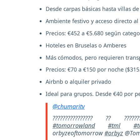
Desde carpas básicas hasta villas de 
Ambiente festivo y acceso directo al 
Precios: €452 a €5.680 según catego
Hoteles en Bruselas o Amberes
Más cómodos, pero requieren transp
Precios: €70 a €150 por noche ($31
Airbnb o alquiler privado
Ideal para grupos. Desde €40 por p
@chumaritv
???????????????? ?? ????????
#tomorrowland
#tml
#t
orbyzeoftomorrow
#orbyz
@Tom