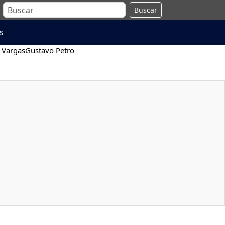
Buscar
s
 Vargas
Gustavo Petro