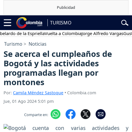
TURISMO
rdo de la Espriella
Vuelta a Colombia
Jorge Alfredo Vargas
Gustavo
Turismo
Noticias
Se acerca el cumpleaños de
Bogotá y las actividades
programadas llegan por
montones
Por:
Camila Méndez Sastoque
• Colombia.com
Jue, 01 Ago 2024 5:01 pm
Comparte en: