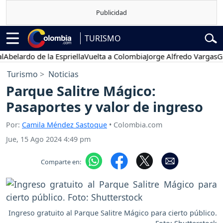
TURISMO
lardo de la Espriella
Vuelta a Colombia
Jorge Alfredo Vargas
Gusta
Turismo
Noticias
Parque Salitre Mágico:
Pasaportes y valor de ingreso
Por:
Camila Méndez Sastoque
• Colombia.com
Jue, 15 Ago 2024 4:49 pm
Comparte en:
Ingreso gratuito al Parque Salitre Mágico para cierto público.