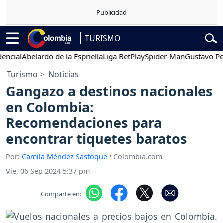
TURISMO
cial
Abelardo de la Espriella
Liga BetPlay
Spider-Man
Gustavo Petro
Turismo
Noticias
Gangazo a destinos nacionales
en Colombia:
Recomendaciones para
encontrar tiquetes baratos
Por:
Camila Méndez Sastoque
• Colombia.com
Vie, 06 Sep 2024 5:37 pm
Comparte en: