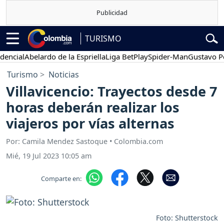
TURISMO
cial
Abelardo de la Espriella
Liga BetPlay
Spider-Man
Gustavo Petro
Turismo
Noticias
Villavicencio: Trayectos desde 7
horas deberán realizar los
viajeros por vías alternas
Por: Camila Mendez Sastoque • Colombia.com
Mié, 19 Jul 2023 10:05 am
Comparte en:
Foto: Shutterstock