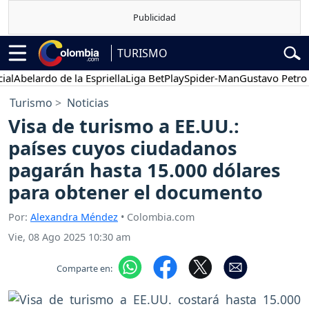
TURISMO
Abelardo de la Espriella
Liga BetPlay
Spider-Man
Gustavo Petro
P
Turismo
Noticias
Visa de turismo a EE.UU.:
países cuyos ciudadanos
pagarán hasta 15.000 dólares
para obtener el documento
Por:
Alexandra Méndez
• Colombia.com
Vie, 08 Ago 2025 10:30 am
Comparte en: