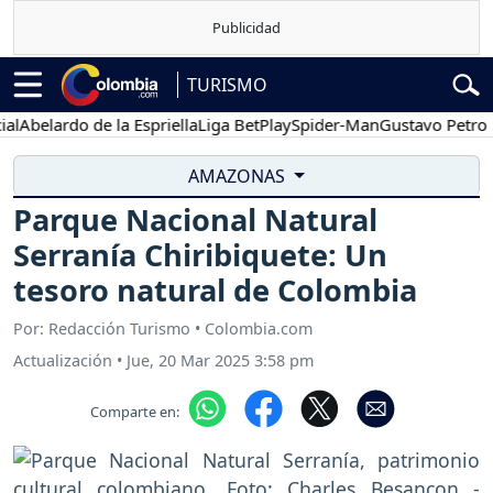
TURISMO
elardo de la Espriella
Liga BetPlay
Spider-Man
Gustavo Petro
Pos
AMAZONAS
Parque Nacional Natural
Serranía Chiribiquete: Un
tesoro natural de Colombia
Por: Redacción Turismo • Colombia.com
Actualización
•
Jue, 20 Mar 2025 3:58 pm
Comparte en: