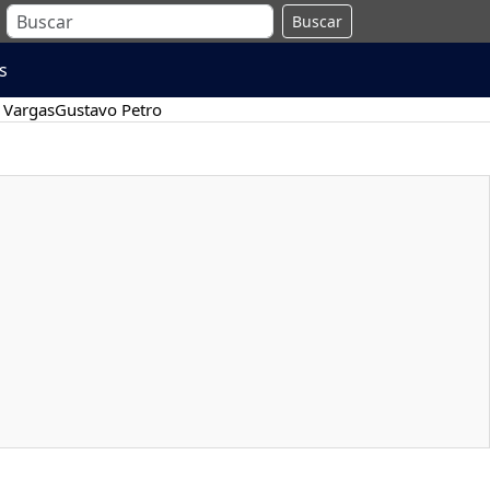
Buscar
s
 Vargas
Gustavo Petro