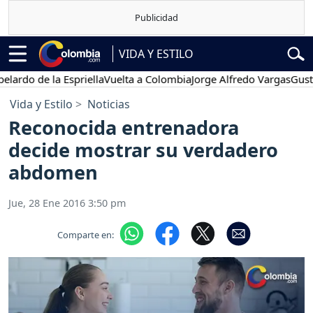
VIDA Y ESTILO
 de la Espriella
Vuelta a Colombia
Jorge Alfredo Vargas
Gustavo Pe
Vida y Estilo
Noticias
Reconocida entrenadora
decide mostrar su verdadero
abdomen
Jue, 28 Ene 2016 3:50 pm
Comparte en: