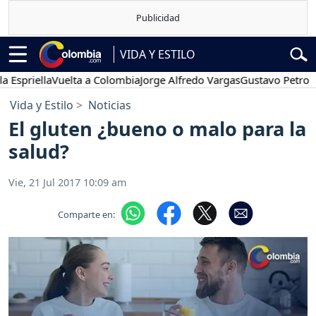
VIDA Y ESTILO
ella
Vuelta a Colombia
Jorge Alfredo Vargas
Gustavo Petro
Poses
Vida y Estilo
Noticias
El gluten ¿bueno o malo para la
salud?
Vie, 21 Jul 2017 10:09 am
Comparte en: