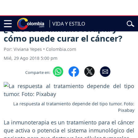
hocó, eje cafetero y pacífico colombiano
Terremoto de 7.4 gr
VIDA Y ESTILO
¿Qué es la inmunoterapia y
cómo puede curar el cáncer?
Por: Viviana Yepes • Colombia.com
Mié, 29 Ago 2018 5:00 pm
Comparte en:
La respuesta al tratamiento depende del tipo tumor. Foto:
Pixabay
La inmunoterapia es un tratamiento para el cáncer
que activa o potencia el sistema inmunológico del