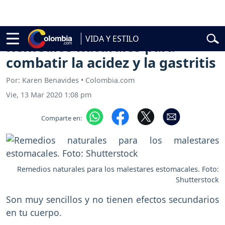
Abelardo de la Espriella
Vuelta a Colombia
Jorge Alfredo Vargas
Gu
VIDA Y ESTILO
Remedios naturales para
combatir la acidez y la gastritis
Por: Karen Benavides • Colombia.com
Vie, 13 Mar 2020 1:08 pm
Comparte en:
Remedios naturales para los malestares estomacales. Foto:
Shutterstock
Son muy sencillos y no tienen efectos secundarios
en tu cuerpo.