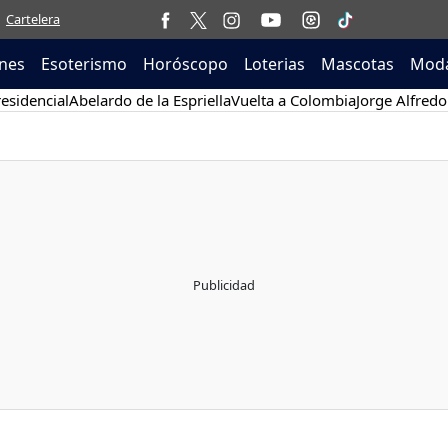
Cartelera
nes
Esoterismo
Horóscopo
Loterias
Mascotas
Moda
esidencial
Abelardo de la Espriella
Vuelta a Colombia
Jorge Alfredo