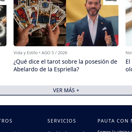
Vida y Estilo • AGO 5 / 2026
Not
¿Qué dice el tarot sobre la posesión de
El
Abelardo de la Espriella?
ol
VER MÁS +
TROS
SERVICIOS
PAUTA CON
Somos la vitrina 