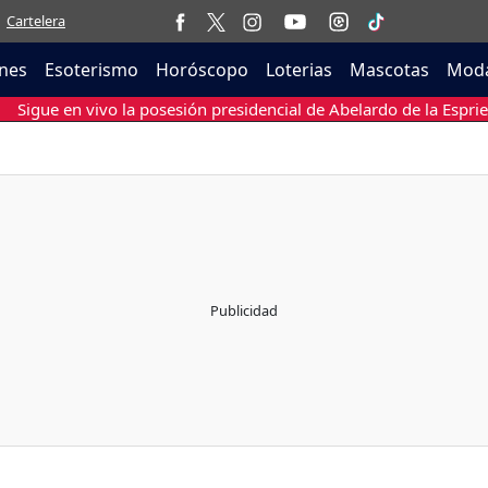
Cartelera
nes
Esoterismo
Horóscopo
Loterias
Mascotas
Moda
Sigue en vivo la posesión presidencial de Abelardo de la Esprie