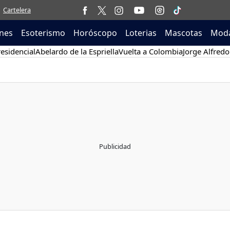
Cartelera
nes
Esoterismo
Horóscopo
Loterias
Mascotas
Moda
esidencial
Abelardo de la Espriella
Vuelta a Colombia
Jorge Alfredo