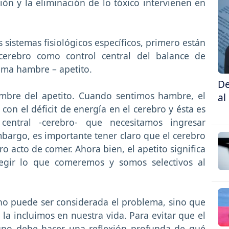
ón y la eliminación de lo tóxico intervienen en
 sistemas fisiológicos específicos, primero están
 cerebro como control central del balance de
tema hambre – apetito.
De
mbre del apetito. Cuando sentimos hambre, el
al
con el déficit de energía en el cerebro y ésta es
entral -cerebro- que necesitamos ingresar
bargo, es importante tener claro que el cerebro
o acto de comer. Ahora bien, el apetito significa
egir lo que comeremos y somos selectivos al
no puede ser considerada el problema, sino que
a incluimos en nuestra vida. Para evitar que el
 uno debe hacer una reflexión profunda de qué