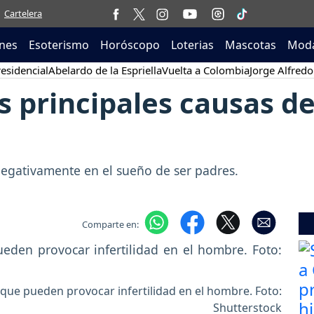
Cartelera
nes
Esoterismo
Horóscopo
Loterias
Mascotas
Moda
esidencial
Abelardo de la Espriella
Vuelta a Colombia
Jorge Alfredo
as principales causas de
egativamente en el sueño de ser padres.
Comparte en:
que pueden provocar infertilidad en el hombre. Foto:
Shutterstock