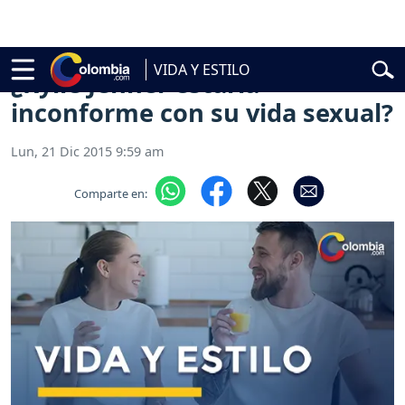
encial
Abelardo de la Espriella
Vuelta a Colombia
Jorge Alfredo Var
VIDA Y ESTILO
¿Kylie Jenner estaría
inconforme con su vida sexual?
Lun, 21 Dic 2015 9:59 am
Comparte en: