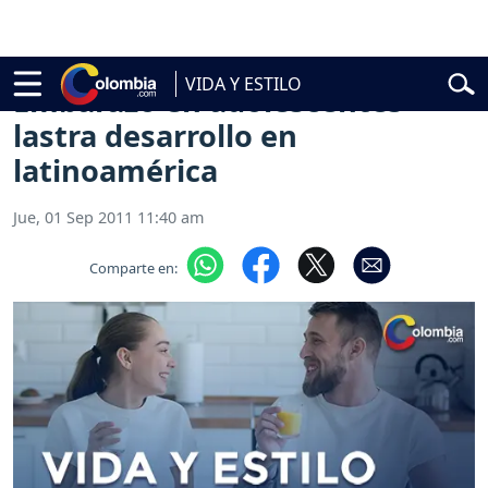
ial
Abelardo de la Espriella
Vuelta a Colombia
Jorge Alfredo Vargas
VIDA Y ESTILO
Embarazo en adolescentes
lastra desarrollo en
latinoamérica
Jue, 01 Sep 2011 11:40 am
Comparte en: