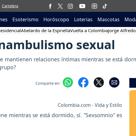
Cartelera
nes
Esoterismo
Horóscopo
Loterias
Mascotas
Moda
esidencial
Abelardo de la Espriella
Vuelta a Colombia
Jorge Alfredo
onambulismo sexual
 se mantienen relaciones íntimas mientras se está do
 grupo?
Comparte en:
Colombia.com - Vida y Estilo
tiene mientras se está dormido, sí. “Sexsomnio” es