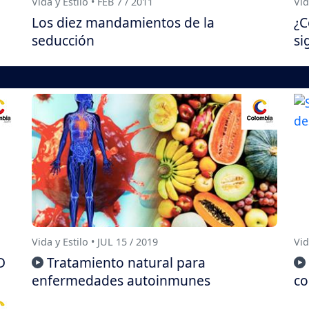
Vida y Estilo • FEB 7 / 2011
Vid
Los diez mandamientos de la
¿C
seducción
si
Vida y Estilo • JUL 15 / 2019
Vid
D
Tratamiento natural para
enfermedades autoinmunes
co