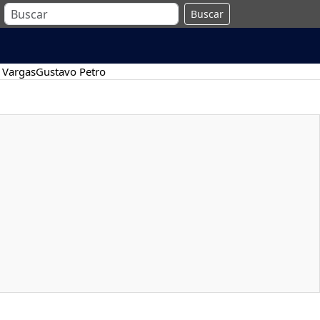
Buscar
 Vargas
Gustavo Petro