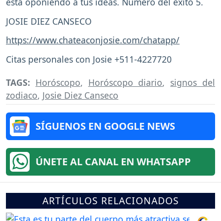
está oponiendo a tus ideas. Número del éxito 5.
JOSIE DIEZ CANSECO
https://www.chateaconjosie.com/chatapp/
Citas personales con Josie +511-4227720
TAGS:
Horóscopo
,
Horóscopo diario
,
signos del
zodiaco
,
Josie Diez Canseco
SÍGUENOS EN GOOGLE NEWS
ÚNETE AL CANAL EN WHATSAPP
ARTÍCULOS RELACIONADOS