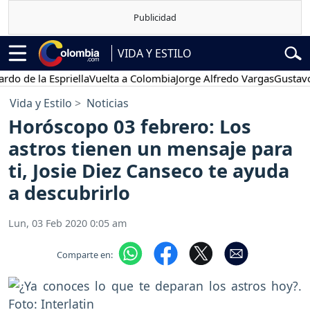
VIDA Y ESTILO
 la Espriella
Vuelta a Colombia
Jorge Alfredo Vargas
Gustavo Petro
Vida y Estilo
Noticias
Horóscopo 03 febrero: Los
astros tienen un mensaje para
ti, Josie Diez Canseco te ayuda
a descubrirlo
Lun, 03 Feb 2020 0:05 am
Comparte en: