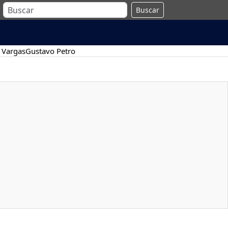
Buscar
 Vargas
Gustavo Petro