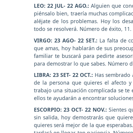
LEO: 22 JUL- 22 AGO.:
Alguien que cono
piénsalo bien, traería muchas complicac
aléjate de los problemas. Hoy los desa
todo se resolverá. Número de éxito, 11.
VIRGO: 23 AGO- 22 SET.:
La falta de 
que amas, hoy hablarán de sus preocup
familiar te buscará para pedirte ases
para demostrar lo que sabes. Número de
LIBRA: 23 SET- 22 OCT.:
Has sembrado am
de la persona que quieres el afecto y
trabajo una situación complicada se te 
ellos te ayudarán a encontrar solucione
ESCORPIO: 23 OCT- 22 NOV.:
Sientes qu
sin salida, hoy demostrarás que quiere
quieres será mejor de la que esperabas
tardará en llegar, ten paciencia. Número