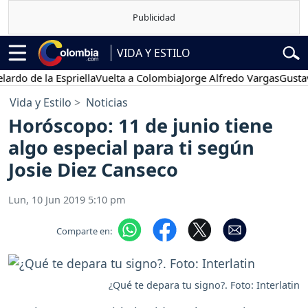
VIDA Y ESTILO
de la Espriella
Vuelta a Colombia
Jorge Alfredo Vargas
Gustavo Pe
Vida y Estilo
Noticias
Horóscopo: 11 de junio tiene
algo especial para ti según
Josie Diez Canseco
Lun, 10 Jun 2019 5:10 pm
Comparte en:
¿Qué te depara tu signo?. Foto: Interlatin