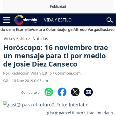
VIDA Y ESTILO
a Espriella
Vuelta a Colombia
Jorge Alfredo Vargas
Gustavo Petro
Vida y Estilo
Noticias
Horóscopo: 16 noviembre trae
un mensaje para ti por medio
de Josie Diez Canseco
Por: Redacción Vida y Estilo • Colombia.com
Sáb, 16 Nov 2019 0:05 am
Comparte en:
¿List@ para el futuro?. Foto: Interlatin