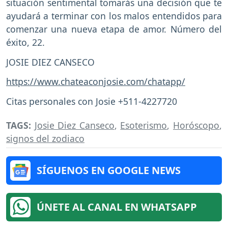
situación sentimental tomarás una decisión que te
ayudará a terminar con los malos entendidos para
comenzar una nueva etapa de amor. Número del
éxito, 22.
JOSIE DIEZ CANSECO
https://www.chateaconjosie.com/chatapp/
Citas personales con Josie +511-4227720
TAGS:
Josie Diez Canseco
,
Esoterismo
,
Horóscopo
,
signos del zodiaco
SÍGUENOS EN GOOGLE NEWS
ÚNETE AL CANAL EN WHATSAPP