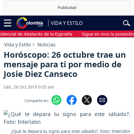
VIDA Y ESTILO
cial de Abelardo de la Espriella
Sigue en vivo la posesión pre
Vida y Estilo
Noticias
Horóscopo: 26 octubre trae un
mensaje para ti por medio de
Josie Diez Canseco
Sáb, 26 Oct 2019 0:05 am
Comparte en:
¿Qué te depara tu signo para este sábado?. Foto: Interlatin