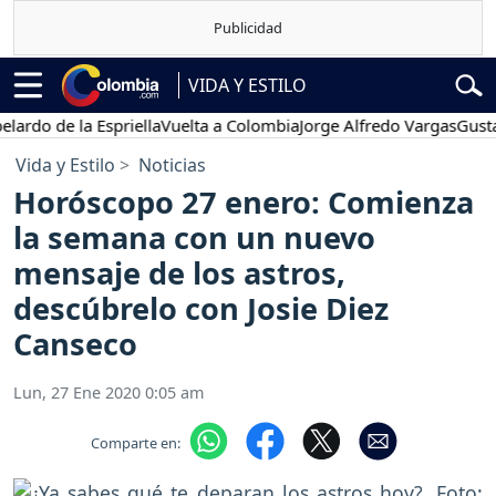
VIDA Y ESTILO
de la Espriella
Vuelta a Colombia
Jorge Alfredo Vargas
Gustavo Pet
Vida y Estilo
Noticias
Horóscopo 27 enero: Comienza
la semana con un nuevo
mensaje de los astros,
descúbrelo con Josie Diez
Canseco
Lun, 27 Ene 2020 0:05 am
Comparte en: