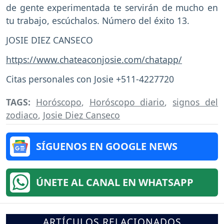
de gente experimentada te servirán de mucho en
tu trabajo, escúchalos. Número del éxito 13.
JOSIE DIEZ CANSECO
https://www.chateaconjosie.com/chatapp/
Citas personales con Josie +511-4227720
TAGS:
Horóscopo
,
Horóscopo diario
,
signos del
zodiaco
,
Josie Diez Canseco
SÍGUENOS EN GOOGLE NEWS
ÚNETE AL CANAL EN WHATSAPP
ARTÍCULOS RELACIONADOS