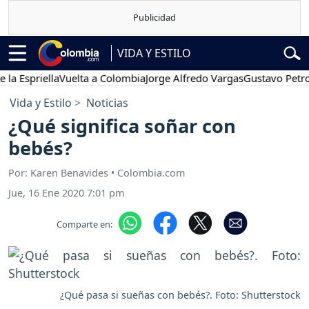
VIDA Y ESTILO
spriella
Vuelta a Colombia
Jorge Alfredo Vargas
Gustavo Petro
Po
Vida y Estilo
Noticias
¿Qué significa soñar con
bebés?
Por: Karen Benavides • Colombia.com
Jue, 16 Ene 2020 7:01 pm
Comparte en:
¿Qué pasa si sueñas con bebés?. Foto: Shutterstock