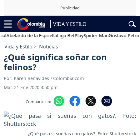
VIDA Y ESTILO
belardo de la Espriella
Liga BetPlay
Spider-Man
Gustavo Petro
Po
Vida y Estilo
Noticias
¿Qué significa soñar con
felinos?
Por: Karen Benavides • Colombia.com
Mar, 21 Ene 2020 3:50 pm
Comparte en:
¿Qué pasa si sueñas con gatos?. Foto: Shutterstock