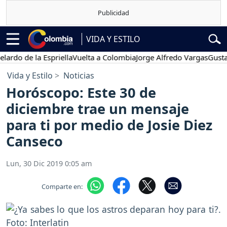
VIDA Y ESTILO
de la Espriella
Vuelta a Colombia
Jorge Alfredo Vargas
Gustavo Pe
Vida y Estilo
Noticias
Horóscopo: Este 30 de
diciembre trae un mensaje
para ti por medio de Josie Diez
Canseco
Lun, 30 Dic 2019 0:05 am
Comparte en: