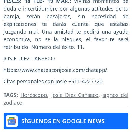
PISCIS: 18 FEB- 19 MAR.:
Vivirás momentos de
duda e incertidumbre por algunas actitudes de tu
pareja, serán pasajeros, sin necesidad de
explicaciones te darás cuenta que estabas
juzgando mal. Una amistad te pedirá una ayuda
económica, no se la niegues, el favor te será
retribuido. Número del éxito, 11.
JOSIE DIEZ CANSECO
https://www.chateaconjosie.com/chatapp/
Citas personales con Josie +511-4227720
TAGS:
Horóscopo
,
Josie Diez Canseco
,
signos del
zodiaco
SÍGUENOS EN GOOGLE NEWS