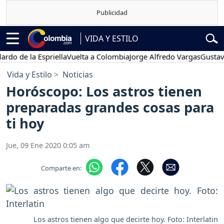
VIDA Y ESTILO
 la Espriella
Vuelta a Colombia
Jorge Alfredo Vargas
Gustavo Petr
Vida y Estilo
Noticias
Horóscopo: Los astros tienen
preparadas grandes cosas para
ti hoy
Jue, 09 Ene 2020 0:05 am
Comparte en:
Los astros tienen algo que decirte hoy. Foto: Interlatin