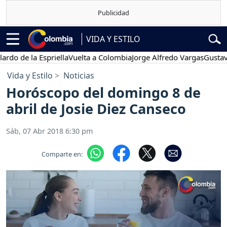
VIDA Y ESTILO
e la Espriella
Vuelta a Colombia
Jorge Alfredo Vargas
Gustavo Pet
Vida y Estilo
Noticias
Horóscopo del domingo 8 de
abril de Josie Diez Canseco
Sáb, 07 Abr 2018 6:30 pm
Comparte en: