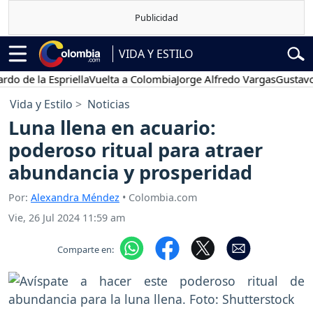
VIDA Y ESTILO
 la Espriella
Vuelta a Colombia
Jorge Alfredo Vargas
Gustavo Petr
Vida y Estilo
Noticias
Luna llena en acuario:
poderoso ritual para atraer
abundancia y prosperidad
Por:
Alexandra Méndez
• Colombia.com
Vie, 26 Jul 2024 11:59 am
Comparte en: