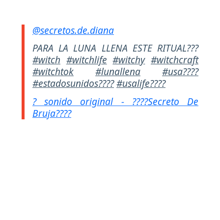
@secretos.de.diana
PARA LA LUNA LLENA ESTE RITUAL???
#witch
#witchlife
#witchy
#witchcraft
#witchtok
#lunallena
#usa????
#estadosunidos????
#usalife????
? sonido original - ????Secreto De
Bruja????