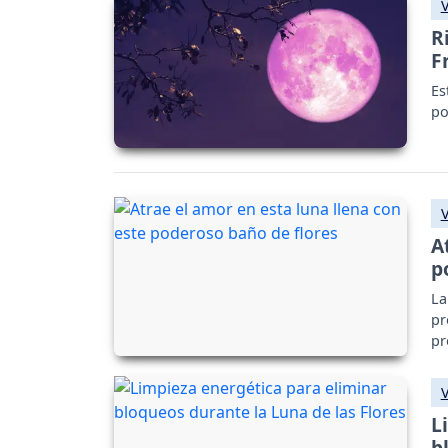
R
F
Es
po
A
p
La
pr
pr
L
b