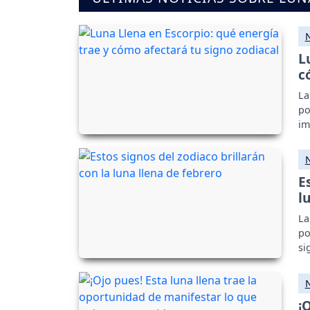
L
c
La
po
im
E
l
La
po
si
¡