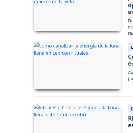
o
e
De
oc
re
C
e
Ap
pu
R
e