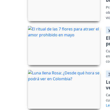
Pr
ob
vi
E
p
Cu
en
co
L
v
Ca
cu