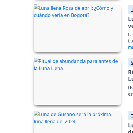
L
v
La
Lu
R
L
Us
es
L
d