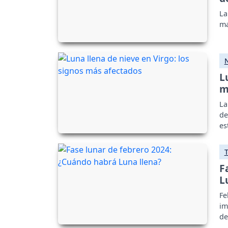
La
ma
L
m
La
de
es
F
L
Fe
im
de