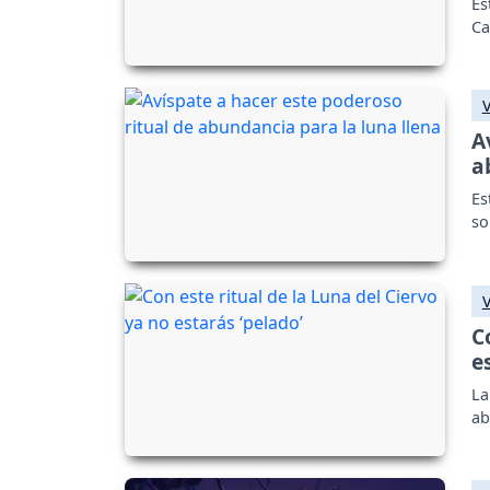
Es
Ca
A
a
Es
so
C
e
La
ab