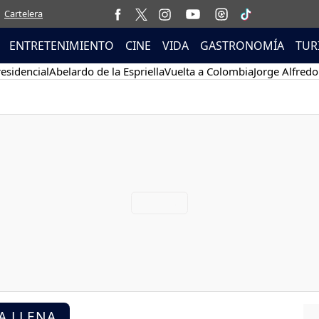
Cartelera
ENTRETENIMIENTO
CINE
VIDA
GASTRONOMÍA
TUR
esidencial
Abelardo de la Espriella
Vuelta a Colombia
Jorge Alfredo
A LLENA