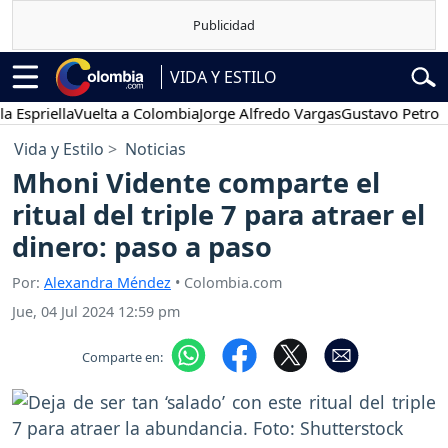
VIDA Y ESTILO
iella
Vuelta a Colombia
Jorge Alfredo Vargas
Gustavo Petro
Pose
Vida y Estilo
Noticias
Mhoni Vidente comparte el
ritual del triple 7 para atraer el
dinero: paso a paso
Por:
Alexandra Méndez
• Colombia.com
Jue, 04 Jul 2024 12:59 pm
Comparte en: