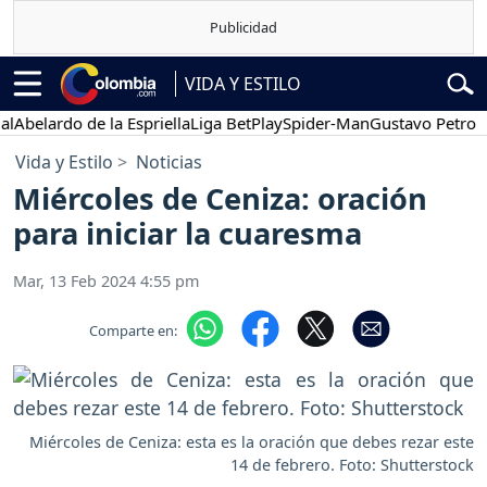
VIDA Y ESTILO
lardo de la Espriella
Liga BetPlay
Spider-Man
Gustavo Petro
Pos
Vida y Estilo
Noticias
Miércoles de Ceniza: oración
para iniciar la cuaresma
Mar, 13 Feb 2024 4:55 pm
Comparte en:
Miércoles de Ceniza: esta es la oración que debes rezar este
14 de febrero. Foto: Shutterstock