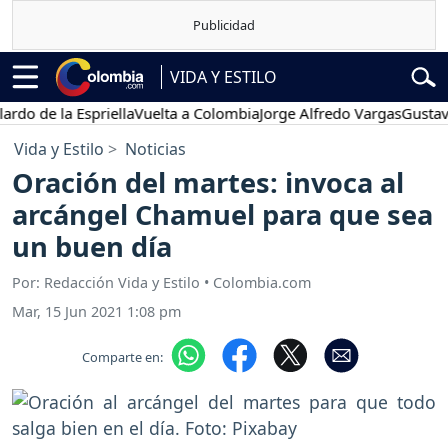
VIDA Y ESTILO
e la Espriella
Vuelta a Colombia
Jorge Alfredo Vargas
Gustavo Petr
Vida y Estilo
Noticias
Oración del martes: invoca al
arcángel Chamuel para que sea
un buen día
Por: Redacción Vida y Estilo • Colombia.com
Mar, 15 Jun 2021 1:08 pm
Comparte en: