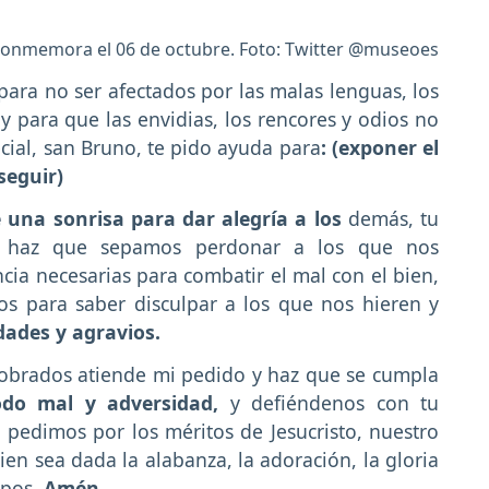
 conmemora el 06 de octubre. Foto: Twitter @museoes
para no ser afectados por las malas lenguas, los
 y para que las envidias, los rencores y odios no
cial, san Bruno, te pido ayuda para
: (exponer el
seguir)
 una sonrisa para dar alegría a los
demás, tu
r, haz que sepamos perdonar a los que nos
cia necesarias para combatir el mal con el bien,
s para saber disculpar a los que nos hieren y
idades y agravios.
 obrados atiende mi pedido y haz que se cumpla
odo mal y adversidad,
y defiéndenos con tu
 pedimos por los méritos de Jesucristo, nuestro
n sea dada la alabanza, la adoración, la gloria
mpos.
Amén.