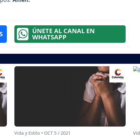
ÚNETE AL CANAL EN
S
WHATSAPP
Vida y Estilo • OCT 5 / 2021
Vid