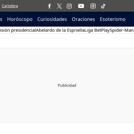
Cartelera
as
Horóscopo
Curiosidades
Oraciones
Esoterismo
sión presidencial
Abelardo de la Espriella
Liga BetPlay
Spider-Man